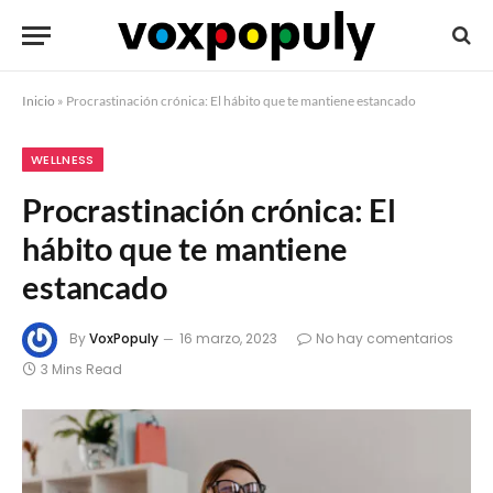
Inicio
»
Procrastinación crónica: El hábito que te mantiene estancado
WELLNESS
Procrastinación crónica: El
hábito que te mantiene
estancado
By
VoxPopuly
16 marzo, 2023
No hay comentarios
3 Mins Read