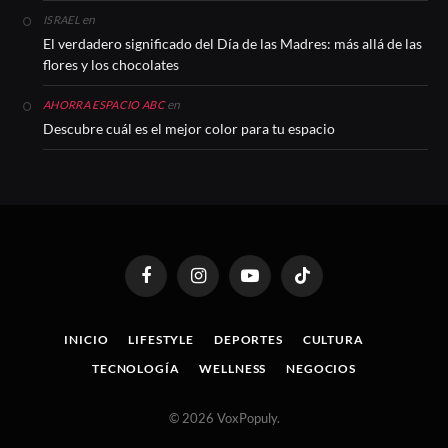
en
ISRAEL
El verdadero significado del Día de las Madres: más allá de las
flores y los chocolates
en
AHORRA ESPACIO ABC
Descubre cuál es el mejor color para tu espacio
Facebook
Instagram
YouTube
TikTok
INICIO
LIFESTYLE
DEPORTES
CULTURA
TECNOLOGÍA
WELLNESS
NEGOCIOS
© 2026 VoxPopuly.