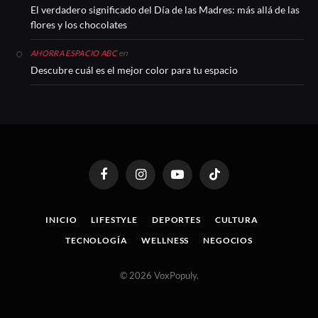
El verdadero significado del Día de las Madres: más allá de las
flores y los chocolates
en
AHORRA ESPACIO ABC
Descubre cuál es el mejor color para tu espacio
Facebook
Instagram
YouTube
TikTok
INICIO
LIFESTYLE
DEPORTES
CULTURA
TECNOLOGÍA
WELLNESS
NEGOCIOS
© 2026 VoxPopuly.