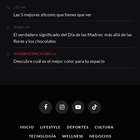
en
LEO
Las 5 mejores sitcoms que tienes que ver
en
ISRAEL
El verdadero significado del Día de las Madres: más allá de las
flores y los chocolates
en
AHORRA ESPACIO ABC
Descubre cuál es el mejor color para tu espacio
Facebook
Instagram
YouTube
TikTok
INICIO
LIFESTYLE
DEPORTES
CULTURA
TECNOLOGÍA
WELLNESS
NEGOCIOS