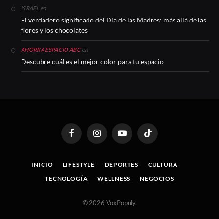
en
ISRAEL
El verdadero significado del Día de las Madres: más allá de las
flores y los chocolates
en
AHORRA ESPACIO ABC
Descubre cuál es el mejor color para tu espacio
Facebook
Instagram
YouTube
TikTok
INICIO
LIFESTYLE
DEPORTES
CULTURA
TECNOLOGÍA
WELLNESS
NEGOCIOS
© 2026 VoxPopuly.