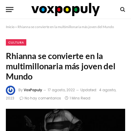
Inicio
»
Rhianna se convierte en la multimillonaria más joven del Mundo
CULTURA
Rhianna se convierte en la
multimillonaria más joven del
Mundo
By
VoxPopuly
17 agosto, 2022
Updated:
4 agosto,
2023
No hay comentarios
1 Mins Read