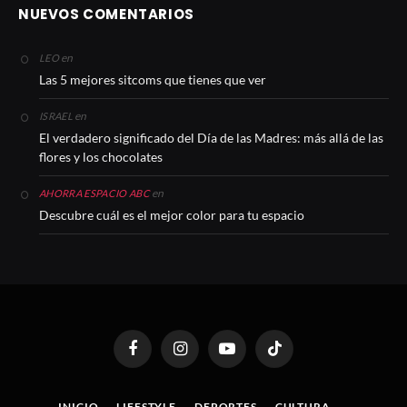
NUEVOS COMENTARIOS
en
LEO
Las 5 mejores sitcoms que tienes que ver
en
ISRAEL
El verdadero significado del Día de las Madres: más allá de las
flores y los chocolates
en
AHORRA ESPACIO ABC
Descubre cuál es el mejor color para tu espacio
Facebook
Instagram
YouTube
TikTok
INICIO
LIFESTYLE
DEPORTES
CULTURA