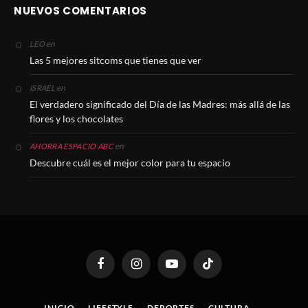
NUEVOS COMENTARIOS
en
LEO
Las 5 mejores sitcoms que tienes que ver
en
ISRAEL
El verdadero significado del Día de las Madres: más allá de las
flores y los chocolates
en
AHORRA ESPACIO ABC
Descubre cuál es el mejor color para tu espacio
Facebook
Instagram
YouTube
TikTok
INICIO
LIFESTYLE
DEPORTES
CULTURA