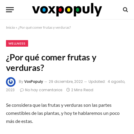
Inicio
»
¿Por qué comer frutas y verduras?
WELLNESS
¿Por qué comer frutas y
verduras?
By
VoxPopuly
29 diciembre, 2022
Updated:
4 agosto,
2023
No hay comentarios
2 Mins Read
Se considera que las frutas y verduras son las partes
comestibles de las plantas, y hoy te hablaremos un poco
más de estas.