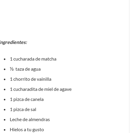
Ingredientes:
1 cucharada de matcha
⅓ taza de agua
1 chorrito de vainilla
1 cucharadita de miel de agave
1 pizca de canela
1 pizca de sal
Leche de almendras
Hielos a tu gusto