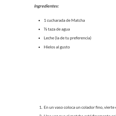
Ingredientes:
1 cucharada de Matcha
⅓ taza de agua
Leche (la de tu preferencia)
Hielos al gusto
En un vaso coloca un colador fino, vierte
Una vez que el matcha esté finamente col