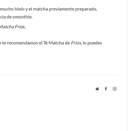
o, mucho hielo y el matcha previamente preparado,
cia de smoothie.
Matcha Frio
s.
so te recomendamos el Té Matcha de
Frios
, lo puedes
Website
Facebook
Instagra