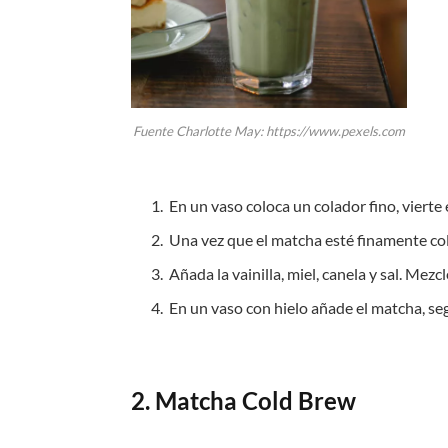
Fuente Charlotte May: https://www.pexels.com
En un vaso coloca un colador fino, vierte
Una vez que el matcha esté finamente col
Añada la vainilla, miel, canela y sal. Me
En un vaso con hielo añade el matcha, se
2. Matcha Cold Brew