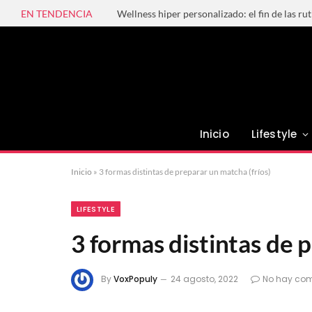
EN TENDENCIA
Wellness hiper personalizado: el fin de las ru
Inicio
Lifestyle
Inicio
»
3 formas distintas de preparar un matcha (fríos)
LIFESTYLE
3 formas distintas de 
By
VoxPopuly
24 agosto, 2022
No hay com