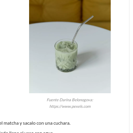
Fuente Darina Belonogova:
https://www.pexels.com
 el matcha y sacalo con una cuchara.
ado llene el vaso con agua.