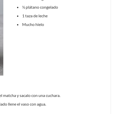
½ plátano congelado
1 taza de leche
Mucho hielo
 el matcha y sacalo con una cuchara.
ado llene el vaso con agua.