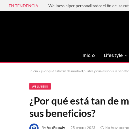
EN TENDENCIA
Wellness hiper personalizado: el fin de las ru
Inicio
Lifestyle
Inicio
»
¿Por qué está tan de moda el pilates y cuáles son sus benefic
WELLNESS
¿Por qué está tan de m
sus beneficios?
By
VoxPopuly
25 enero, 2023
No hay come