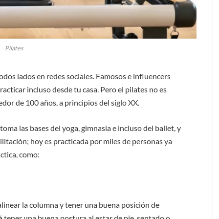
Pilates
todos lados en redes sociales. Famosos e influencers
acticar incluso desde tu casa. Pero el pilates no es
dor de 100 años, a principios del siglo XX.
oma las bases del yoga, gimnasia e incluso del ballet, y
litación; hoy es practicada por miles de personas ya
ctica, como:
 alinear la columna y tener una buena posición de
 tener una buena postura al estar de pie, sentado o