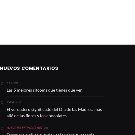
NUEVOS COMENTARIOS
en
LEO
Las 5 mejores sitcoms que tienes que ver
en
ISRAEL
El verdadero significado del Día de las Madres: más
allá de las flores y los chocolates
en
AHORRA ESPACIO ABC
Descubre cuál es el mejor color para tu espacio