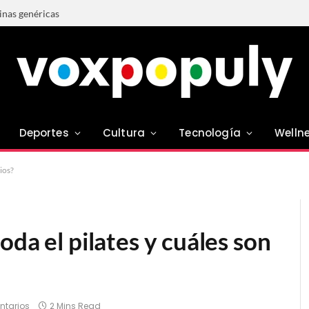
tinas genéricas
Deportes
Cultura
Tecnología
Welln
ios?
oda el pilates y cuáles son
ntarios
2 Mins Read