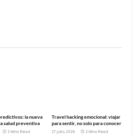
redictivos: la nueva
Travel hacking emocional: viajar
la salud preventiva
para sentir, no solo para conocer
2 Mins Read
27 julio, 2026
2 Mins Read