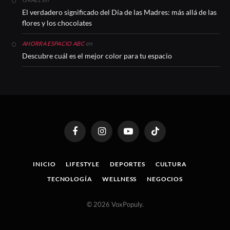
El verdadero significado del Día de las Madres: más allá de las
flores y los chocolates
en
AHORRA ESPACIO ABC
Descubre cuál es el mejor color para tu espacio
Facebook
Instagram
YouTube
TikTok
INICIO
LIFESTYLE
DEPORTES
CULTURA
TECNOLOGÍA
WELLNESS
NEGOCIOS
© 2026 VoxPopuly.