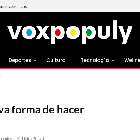
tinas genéricas
Deportes
Cultura
Tecnología
Welln
6
eva forma de hacer
tarios
1 Mins Read