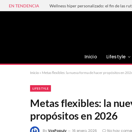
EN TENDENCIA
Wellness hiper personalizado: el fin de las ru
Inicio
Lifestyle
Inicio
»
Metas flexibles: la nueva forma de hacer propósitos en 202
LIFESTYLE
Metas flexibles: la nu
propósitos en 2026
By
VoxPopuly
16 enero, 2026
No hay comen