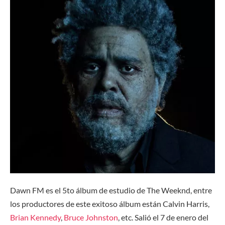
Dawn FM es el 5to álbum de estudio de The Weeknd, entre
los productores de este exitoso álbum están Calvin Harris,
Brian Kennedy
,
Bruce Johnston
, etc. Salió el 7 de enero del