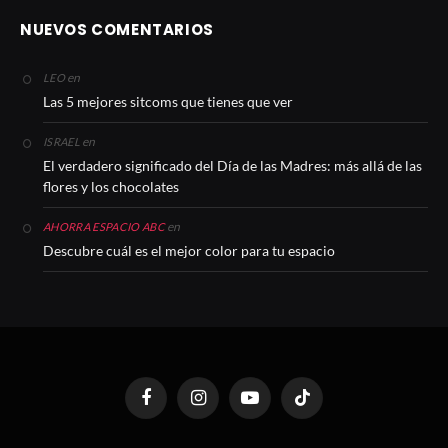
NUEVOS COMENTARIOS
en
LEO
Las 5 mejores sitcoms que tienes que ver
en
ISRAEL
El verdadero significado del Día de las Madres: más allá de las
flores y los chocolates
en
AHORRA ESPACIO ABC
Descubre cuál es el mejor color para tu espacio
Facebook
Instagram
YouTube
TikTok