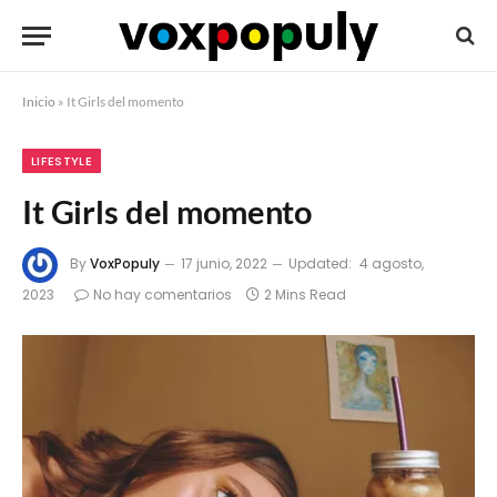
Inicio
»
It Girls del momento
LIFESTYLE
It Girls del momento
By
VoxPopuly
17 junio, 2022
Updated:
4 agosto,
2023
No hay comentarios
2 Mins Read