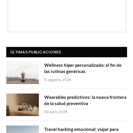
ÚLTIMAS PUBLICACIONES
Wellness hiper personalizado: el fin de
las rutinas genéricas
5 agosto, 2026
Wearables predictivos: la nueva frontera
de la salud preventiva
30 julio, 2026
Travel hacking emocional: viajar para