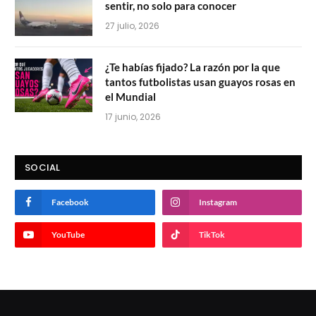
sentir, no solo para conocer
27 julio, 2026
¿Te habías fijado? La razón por la que
tantos futbolistas usan guayos rosas en
el Mundial
17 junio, 2026
SOCIAL
Facebook
Instagram
YouTube
TikTok