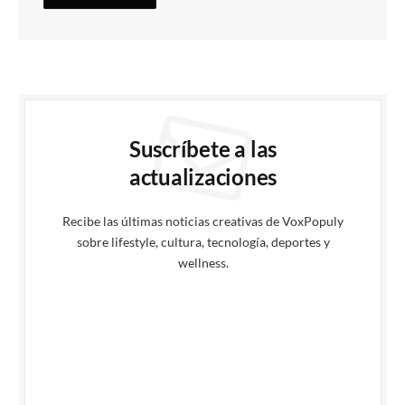
Suscríbete a las
actualizaciones
Recibe las últimas noticias creativas de VoxPopuly
sobre lifestyle, cultura, tecnología, deportes y
wellness.