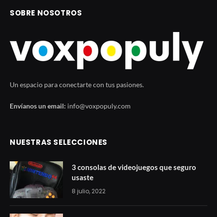
SOBRE NOSOTROS
Un espacio para conectarte con tus pasiones.
Envíanos un email:
info@voxpopuly.com
NUESTRAS SELECCIONES
3 consolas de videojuegos que seguro
usaste
8 julio, 2022