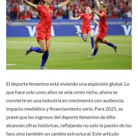
El deporte femenino está viviendo una explosión global. Lo
que hace solo unos años se veía como nicho, ahora se
convierte en una industria en crecimiento con audiencia,
impacto mediático y financiamiento serio. Para 2025, se
prevé que los ingresos del deporte femenino de élite
alcancen cifras históricas, reflejando no solo la pasión de los
fans sino también un cambio estructural. Este artículo