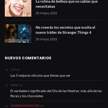
La rutina de belleza que no sabías que
necesitabas
25 mayo, 2022
No creerás los secretos que oculta el
nuevo tráiler de Stranger Things 4
25 mayo, 2022
NUEVOS COMENTARIOS
en
LEO
Las 5 mejores sitcoms que tienes que ver
en
ISRAEL
El verdadero significado del Día de las Madres: más allá de las
flores y los chocolates
en
AHORRA ESPACIO ABC