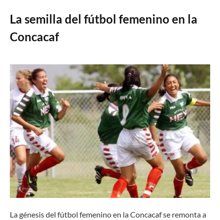
La semilla del fútbol femenino en la
Concacaf
La génesis del fútbol femenino en la Concacaf se remonta a