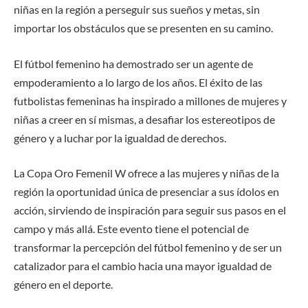
niñas en la región a perseguir sus sueños y metas, sin
importar los obstáculos que se presenten en su camino.
El fútbol femenino ha demostrado ser un agente de
empoderamiento a lo largo de los años. El éxito de las
futbolistas femeninas ha inspirado a millones de mujeres y
niñas a creer en sí mismas, a desafiar los estereotipos de
género y a luchar por la igualdad de derechos.
La Copa Oro Femenil W ofrece a las mujeres y niñas de la
región la oportunidad única de presenciar a sus ídolos en
acción, sirviendo de inspiración para seguir sus pasos en el
campo y más allá. Este evento tiene el potencial de
transformar la percepción del fútbol femenino y de ser un
catalizador para el cambio hacia una mayor igualdad de
género en el deporte.