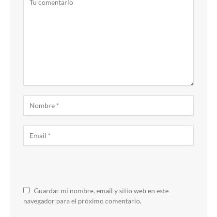
Guardar mi nombre, email y sitio web en este
navegador para el próximo comentario.