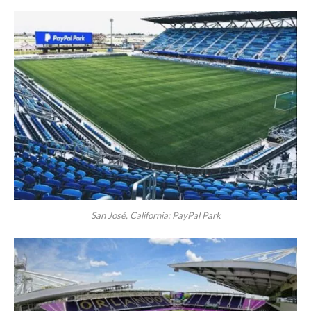
San José, California: PayPal Park