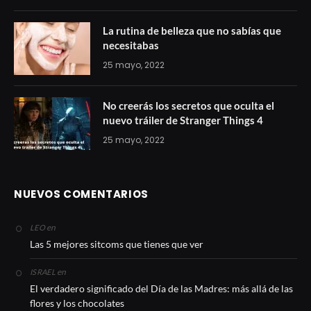
La rutina de belleza que no sabías que
necesitabas
25 mayo, 2022
No creerás los secretos que oculta el
nuevo tráiler de Stranger Things 4
25 mayo, 2022
NUEVOS COMENTARIOS
en
LEO
Las 5 mejores sitcoms que tienes que ver
en
ISRAEL
El verdadero significado del Día de las Madres: más allá de las
flores y los chocolates