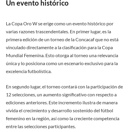
Un evento histórico
La Copa Oro W se erige como un evento histórico por
varias razones trascendentales. En primer lugar, es la
primera edición de un torneo de la Concacaf que no está
vinculado directamente a la clasificación para la Copa
Mundial Femenina. Esto otorga al torneo una relevancia
única y lo posiciona como un escenario exclusivo para la
excelencia futbolística.
En segundo lugar, el torneo contará con la participación de
12 selecciones, un aumento significativo con respecto a
ediciones anteriores. Este incremento ilustra de manera
vívida el crecimiento y desarrollo sostenido del fútbol
femenino en la región, así como la creciente competencia
entre las selecciones participantes.