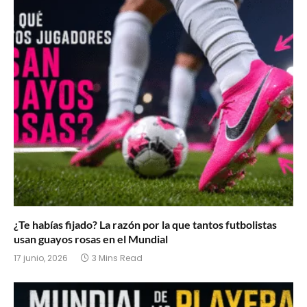
¿Te habías fijado? La razón por la que tantos futbolistas
usan guayos rosas en el Mundial
17 junio, 2026
3 Mins Read