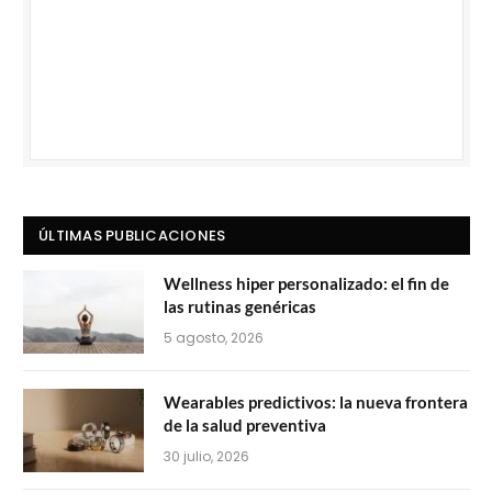
ÚLTIMAS PUBLICACIONES
Wellness hiper personalizado: el fin de
las rutinas genéricas
5 agosto, 2026
Wearables predictivos: la nueva frontera
de la salud preventiva
30 julio, 2026