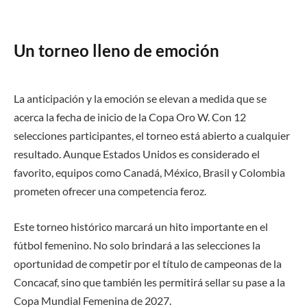
Un torneo lleno de emoción
La anticipación y la emoción se elevan a medida que se
acerca la fecha de inicio de la Copa Oro W. Con 12
selecciones participantes, el torneo está abierto a cualquier
resultado. Aunque Estados Unidos es considerado el
favorito, equipos como Canadá, México, Brasil y Colombia
prometen ofrecer una competencia feroz.
Este torneo histórico marcará un hito importante en el
fútbol femenino. No solo brindará a las selecciones la
oportunidad de competir por el título de campeonas de la
Concacaf, sino que también les permitirá sellar su pase a la
Copa Mundial Femenina de 2027.