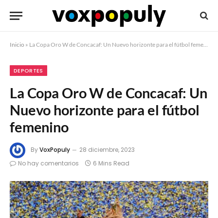
Inicio
»
La Copa Oro W de Concacaf: Un Nuevo horizonte para el fútbol femenino
DEPORTES
La Copa Oro W de Concacaf: Un
Nuevo horizonte para el fútbol
femenino
By
VoxPopuly
28 diciembre, 2023
No hay comentarios
6 Mins Read