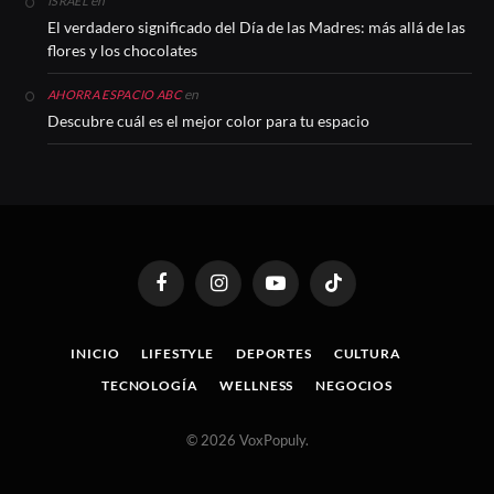
en
ISRAEL
El verdadero significado del Día de las Madres: más allá de las
flores y los chocolates
en
AHORRA ESPACIO ABC
Descubre cuál es el mejor color para tu espacio
Facebook
Instagram
YouTube
TikTok
INICIO
LIFESTYLE
DEPORTES
CULTURA
TECNOLOGÍA
WELLNESS
NEGOCIOS
© 2026 VoxPopuly.