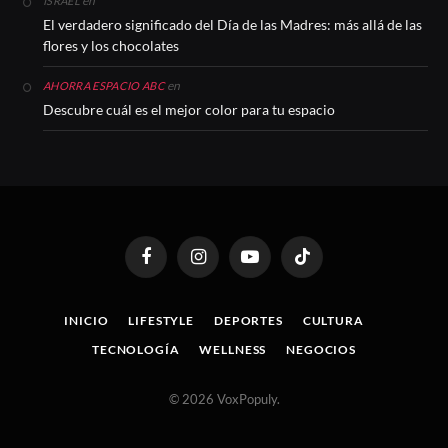
en
ISRAEL
El verdadero significado del Día de las Madres: más allá de las
flores y los chocolates
en
AHORRA ESPACIO ABC
Descubre cuál es el mejor color para tu espacio
Facebook
Instagram
YouTube
TikTok
INICIO
LIFESTYLE
DEPORTES
CULTURA
TECNOLOGÍA
WELLNESS
NEGOCIOS
© 2026 VoxPopuly.