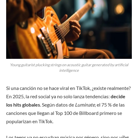
Young guitarist plucking strings on acoustic guitar generated by artificial
intelligence
Si una canción no se hace viral en TikTok, ¿existe realmente?
En 2025, la red social ya no solo lanza tendencias:
decide
los hits globales
. Según datos de
Luminate
, el 75 % de las
canciones que llegan al Top 100 de Billboard primero se
popularizan en TikTok.
Los teens ya no escuchan música por género, sino por
vibe
: